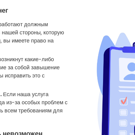
нег
 работают должным
с нашей стороны, которую
, вы имеете право на
возникнут какие-либо
шие за собой завышение
ы исправить это с
.
Если наша услуга
да из-за особых проблем с
ть всем требованиям для
ь невозможен